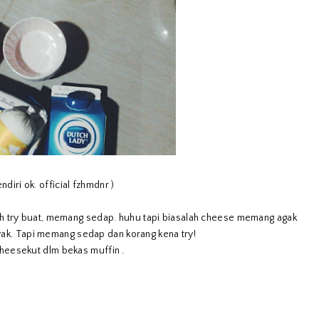
diri ok. official fzhmdnr )
dah try buat, memang sedap. huhu tapi biasalah cheese memang agak
ak. Tapi memang sedap dan korang kena try!
cheesekut dlm bekas muffin .