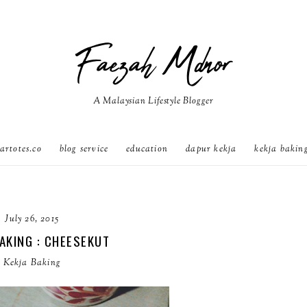
Faezah Mdnor
A Malaysian Lifestyle Blogger
artotes.co
blog service
education
dapur kekja
kekja bakin
July 26, 2015
AKING : CHEESEKUT
Kekja Baking