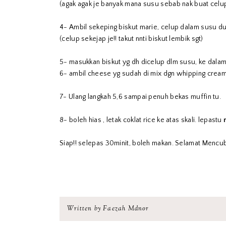
(agak agak je banyak mana susu sebab nak buat celup
4- Ambil sekeping biskut marie, celup dalam susu du
(celup sekejap je!! takut nnti biskut lembik sgt)
5- masukkan biskut yg dh dicelup dlm susu, ke dalam
6- ambil cheese yg sudah di mix dgn whipping cream, 
7- Ulang langkah 5,6 sampai penuh bekas muffin tu.
8- boleh hias , letak coklat rice ke atas skali. lepastu
Siap!! selepas 30minit, boleh makan. Selamat Mencub
Written by Faezah Mdnor