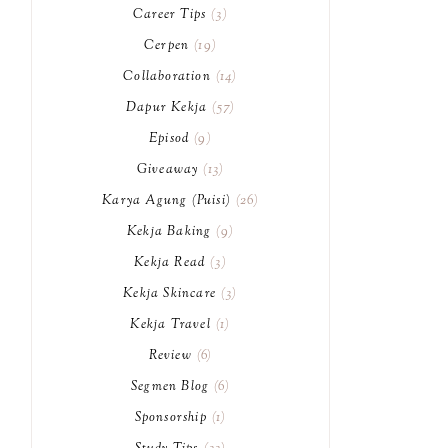
Career Tips
3
Cerpen
19
Collaboration
14
Dapur Kekja
57
Episod
9
Giveaway
13
Karya Agung (Puisi)
26
Kekja Baking
9
Kekja Read
3
Kekja Skincare
3
Kekja Travel
1
Review
6
Segmen Blog
6
Sponsorship
1