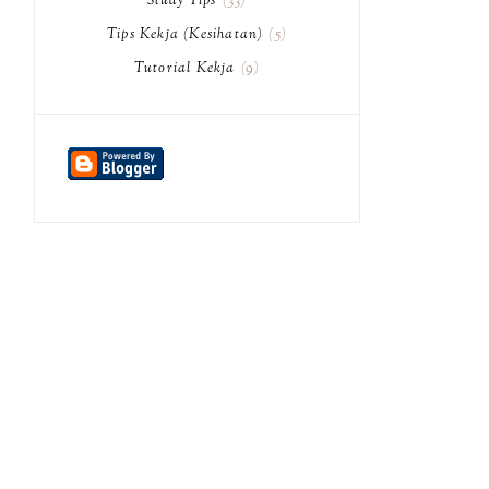
Study Tips
33
Tips Kekja (Kesihatan)
5
Tutorial Kekja
9