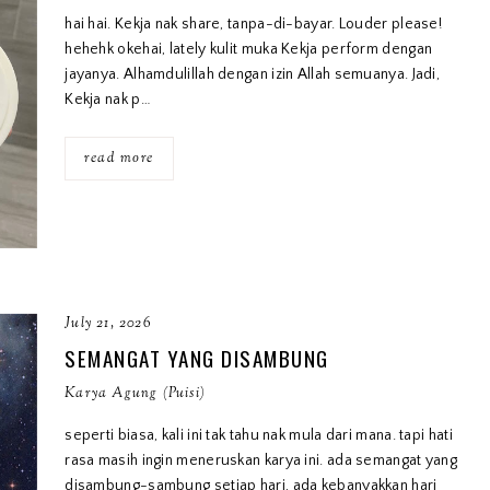
hai hai. Kekja nak share, tanpa-di-bayar. Louder please!
hehehk okehai, lately kulit muka Kekja perform dengan
jayanya. Alhamdulillah dengan izin Allah semuanya. Jadi,
Kekja nak p…
read more
July 21, 2026
SEMANGAT YANG DISAMBUNG
Karya Agung (Puisi)
seperti biasa, kali ini tak tahu nak mula dari mana. tapi hati
rasa masih ingin meneruskan karya ini. ada semangat yang
disambung-sambung setiap hari, ada kebanyakkan hari