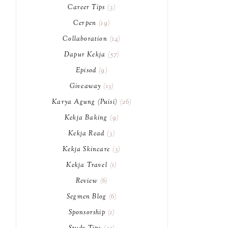
Career Tips
3
Cerpen
19
Collaboration
14
Dapur Kekja
57
Episod
9
Giveaway
13
Karya Agung (Puisi)
26
Kekja Baking
9
Kekja Read
3
Kekja Skincare
3
Kekja Travel
1
Review
6
Segmen Blog
6
Sponsorship
1