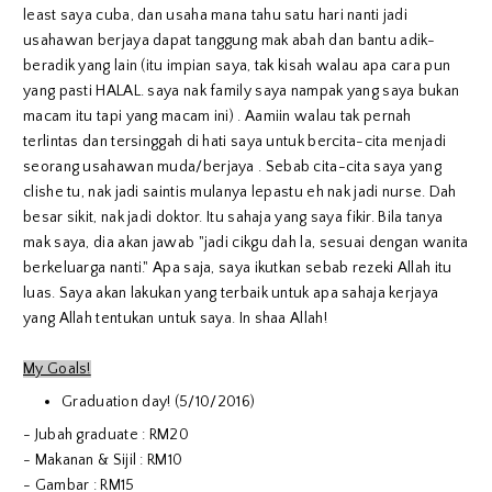
least saya cuba, dan usaha mana tahu satu hari nanti jadi
usahawan berjaya dapat tanggung mak abah dan bantu adik-
beradik yang lain (itu impian saya, tak kisah walau apa cara pun
yang pasti HALAL. saya nak family saya nampak yang saya bukan
macam itu tapi yang macam ini) . Aamiin walau tak pernah
terlintas dan tersinggah di hati saya untuk bercita-cita menjadi
seorang usahawan muda/berjaya . Sebab cita-cita saya yang
clishe tu, nak jadi saintis mulanya lepastu eh nak jadi nurse. Dah
besar sikit, nak jadi doktor. Itu sahaja yang saya fikir. Bila tanya
mak saya, dia akan jawab "jadi cikgu dah la, sesuai dengan wanita
berkeluarga nanti." Apa saja, saya ikutkan sebab rezeki Allah itu
luas. Saya akan lakukan yang terbaik untuk apa sahaja kerjaya
yang Allah tentukan untuk saya. In shaa Allah!
My Goals!
Graduation day! (5/10/2016)
- Jubah graduate : RM20
- Makanan & Sijil : RM10
- Gambar : RM15