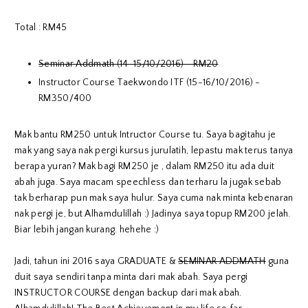
Total : RM45
Seminar Addmath (14-15/10/2016) - RM20
Instructor Course Taekwondo ITF (15-16/10/2016) -
RM350/400
Mak bantu RM250 untuk Intructor Course tu. Saya bagitahu je
mak yang saya nak pergi kursus jurulatih, lepastu mak terus tanya
berapa yuran? Mak bagi RM250 je , dalam RM250 itu ada duit
abah juga. Saya macam speechless dan terharu la jugak sebab
tak berharap pun mak saya hulur. Saya cuma nak minta kebenaran
nak pergi je, but Alhamdulillah :) Jadinya saya topup RM200 jelah.
Biar lebih jangan kurang. hehehe :)
Jadi, tahun ini 2016 saya GRADUATE &
SEMINAR ADDMATH
guna
duit saya sendiri tanpa minta dari mak abah. Saya pergi
INSTRUCTOR COURSE dengan backup dari mak abah.