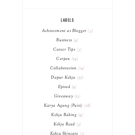
LABELS
Achievement as Blogger
3
Business
4
Career Tips
3
Cerpen
19
Collaboration
14
Dapur Kekja
57
Episod
9
Giveaway
13
Karya Agung (Puisi)
26
Kekja Baking
9
Kekja Read
3
Kekja Skincare
3