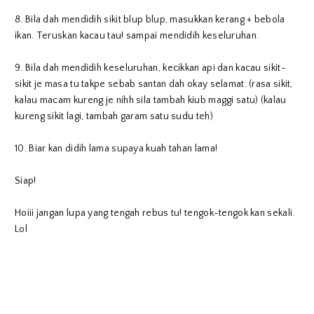
8. Bila dah mendidih sikit blup blup, masukkan kerang + bebola
ikan. Teruskan kacau tau! sampai mendidih keseluruhan.
9. Bila dah mendidih keseluruhan, kecikkan api dan kacau sikit-
sikit je masa tu takpe sebab santan dah okay selamat. (rasa sikit,
kalau macam kureng je nihh sila tambah kiub maggi satu) (kalau
kureng sikit lagi, tambah garam satu sudu teh)
10. Biar kan didih lama supaya kuah tahan lama!
Siap!
Hoiii jangan lupa yang tengah rebus tu! tengok-tengok kan sekali.
Lol