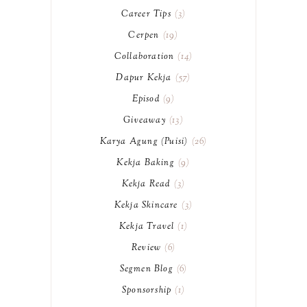
Career Tips
3
Cerpen
19
Collaboration
14
Dapur Kekja
57
Episod
9
Giveaway
13
Karya Agung (Puisi)
26
Kekja Baking
9
Kekja Read
3
Kekja Skincare
3
Kekja Travel
1
Review
6
Segmen Blog
6
Sponsorship
1