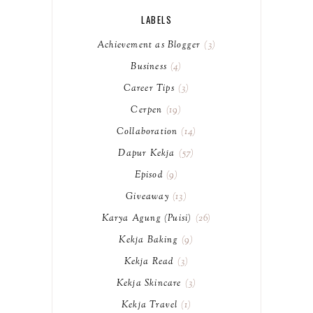
LABELS
Achievement as Blogger
3
Business
4
Career Tips
3
Cerpen
19
Collaboration
14
Dapur Kekja
57
Episod
9
Giveaway
13
Karya Agung (Puisi)
26
Kekja Baking
9
Kekja Read
3
Kekja Skincare
3
Kekja Travel
1