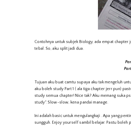
Contohnya untuk subjek Biology, ada empat chapter j
tebal. So, aku split jadi dua.
Par
Par
Tujuan aku buat camtu supaya aku tak mengeluh untuk
aku boleh study Part 1 ( ala tiga chapter jerr pun) pa
study semua chapter! Nice tak? Aku memang suka psiko 
study". Slow-slow, kena pandai manage.
Ini adalah basic untuk mengulangkaji . Apa yang penti
sungguh. Enjoy yourself sambil belajar. Pastu boleh