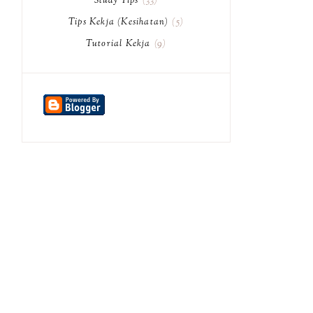
Study Tips
33
Tips Kekja (Kesihatan)
5
Tutorial Kekja
9