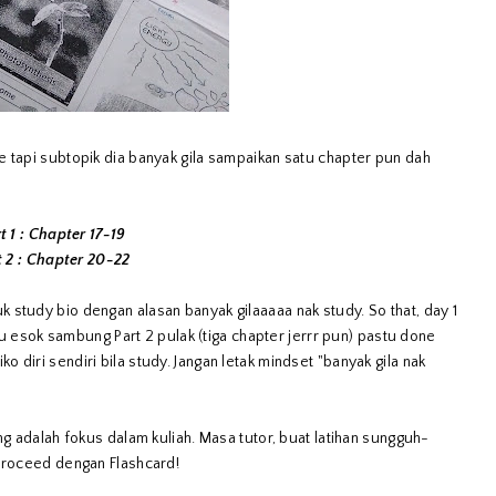
e tapi subtopik dia banyak gila sampaikan satu chapter pun dah
t 1 : Chapter 17-19
t 2 : Chapter 20-22
 study bio dengan alasan banyak gilaaaaa nak study. So that, day 1
stu esok sambung Part 2 pulak (tiga chapter jerrr pun) pastu done
diri sendiri bila study. Jangan letak mindset "banyak gila nak
ng adalah fokus dalam kuliah. Masa tutor, buat latihan sungguh-
 proceed dengan Flashcard!