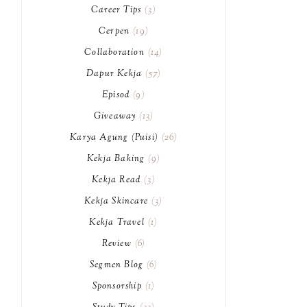
Career Tips
3
Cerpen
19
Collaboration
14
Dapur Kekja
57
Episod
9
Giveaway
13
Karya Agung (Puisi)
26
Kekja Baking
9
Kekja Read
3
Kekja Skincare
3
Kekja Travel
1
Review
6
Segmen Blog
6
Sponsorship
1