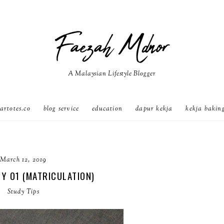
Faezah Mdnor
A Malaysian Lifestyle Blogger
artotes.co
blog service
education
dapur kekja
kekja bakin
March 12, 2019
Y 01 (MATRICULATION)
Study Tips