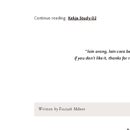
Continue reading :
Kekja Study 02
" lain orang, lain cara be
if you don't like it, thanks for
Written by Faezah Mdnor